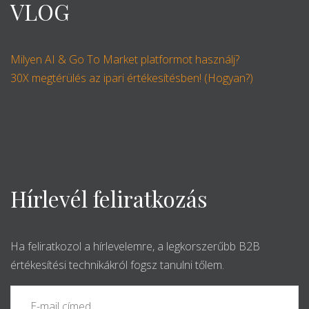
VLOG
Milyen AI & Go To Market platformot használj?
30X megtérülés az ipari értékesítésben! (Hogyan?)
Hírlevél feliratkozás
Ha feliratkozol a hírlevelemre, a legkorszerűbb B2B
értékesítési technikákról fogsz tanulni tőlem.