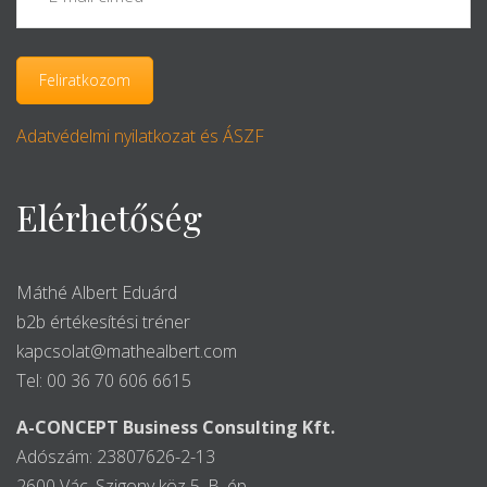
Adatvédelmi nyilatkozat és ÁSZF
Elérhetőség
Máthé Albert Eduárd
b2b értékesítési tréner
kapcsolat@mathealbert.com
Tel: 00 36 70 606 6615
A-CONCEPT Business Consulting Kft.
Adószám: 23807626-2-13
2600 Vác, Szigony köz 5. B. ép.