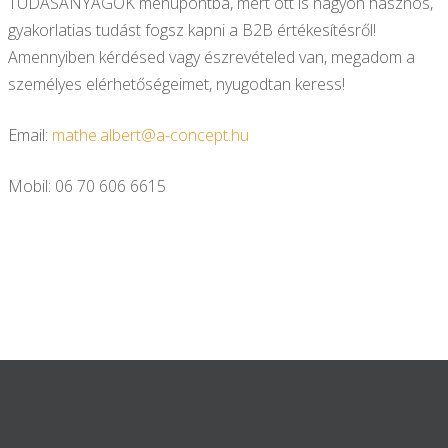
TUDÁSANYAGOK menüpontba, mert ott is nagyon hasznos,
gyakorlatias tudást fogsz kapni a B2B értékesítésről!
Amennyiben kérdésed vagy észrevételed van, megadom a
személyes elérhetőségeimet, nyugodtan keress!
Email:
mathe.albert@a-concept.hu
Mobil: 06 70 606 6615