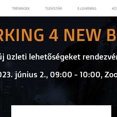
TRÉNINGEK
TUDÁSTÁR
E-LEARNING
KÖ
KING 4 NEW B
új üzleti lehetőségeket rendezvé
23. június 2., 09:00 - 10:00, Z