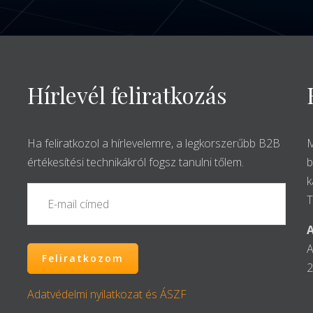
Hírlevél feliratkozás
Ha feliratkozol a hírlevelemre, a legkorszerűbb B2B
M
értékesítési technikákról fogsz tanulni tőlem.
b
k
T
A
A
2
Adatvédelmi nyilatkozat és ÁSZF