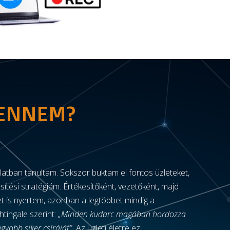
BENNEM?
orlatban tanultam. Sokszor buktam el fontos üzleteket,
sítési stratégiám. Értékesítőként, vezetőként, majd
t is nyertem, azonban a legtöbbet mindig a
htingale szerint:
„Minden kudarc magában hordozza
gyobb siker csíráját”.
Az üzleti életre ez