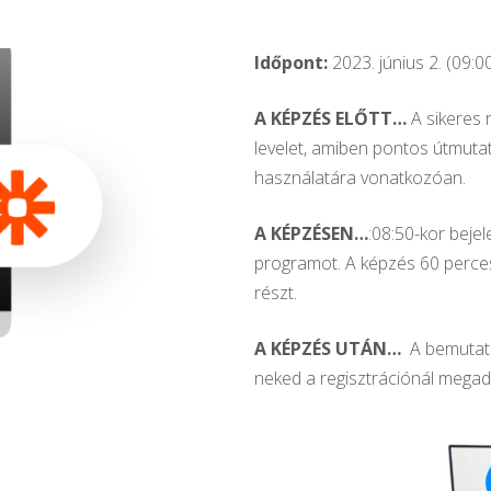
Időpont:
2023. június 2. (09:0
A KÉPZÉS ELŐTT…
A sikeres 
levelet, amiben pontos útmuta
használatára vonatkozóan.
A KÉPZÉSEN…
:08:50-kor bejel
programot. A képzés 60 perces,
részt.
A KÉPZÉS UTÁN…
A bemutatot
neked a regisztrációnál megado