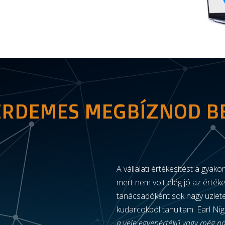
ÉRDEMES MEGBÍZNOD 
A vállalati értékesítést a gyak
mert nem volt elég jó az értéke
tanácsadóként sok nagy üzlete
kudarcokból tanultam. Earl Nig
a vele egyenértékű vagy még na