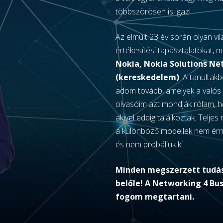
többszörösen is igaz!
Az elmúlt 23 év során olyan vil
értékesítési tapasztalatokat, m
Nokia, Nokia Solutions N
(kereskedelem)
. A tanultak
adom tovább, amelyek a valós 
olvasóim azt mondják rólam, h
akivel eddig találkoztak. Telj
a különböző modellek nem érne
és nem próbáljuk ki.
Minden megszerzett tudás 
belőle! A Networking 4 Bus
fogom megtartani.