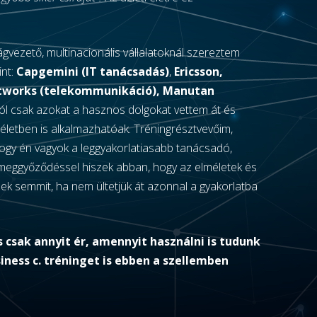
ágvezető, multinacionális vállalatoknál szereztem
int:
Capgemini (IT tanácsadás)
,
Ericsson,
etworks (telekommunikáció), Manutan
ból csak azokat a hasznos dolgokat vettem át és
életben is alkalmazhatóak. Tréningrésztvevőim,
ogy én vagyok a leggyakorlatiasabb tanácsadó,
es meggyőződéssel hiszek abban, hogy az elméletek és
k semmit, ha nem ültetjük át azonnal a gyakorlatba
csak annyit ér, amennyit használni is tudunk
iness c. tréninget is ebben a szellemben