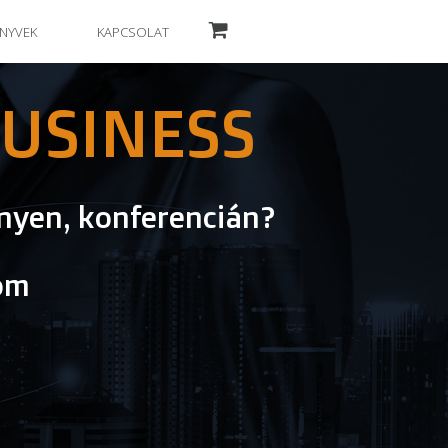
NYVEK
KAPCSOLAT
USINESS
nyen, konferencián?
oom