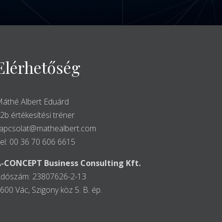
Elérhetőség
áthé Albert Eduárd
2b értékesítési tréner
apcsolat@mathealbert.com
el: 00 36 70 606 6615
-CONCEPT Business Consulting Kft.
dószám: 23807626-2-13
600 Vác, Szigony köz 5. B. ép.