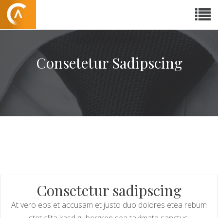
Consetetur Sadipscing
Consetetur sadipscing
At vero eos et accusam et justo duo dolores etea rebum
stet clita kasd gubergren sea takimata sanctus.