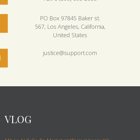
PO Box 97845 Baker st.
567, Los Angeles, California,
United States
justice@support.com
VLOG