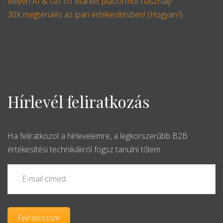
Milyen AI & Go To Market platformot használj?
30X megtérülés az ipari értékesítésben! (Hogyan?)
Hírlevél feliratkozás
Ha feliratkozol a hírlevelemre, a legkorszerűbb B2B
értékesítési technikákról fogsz tanulni tőlem.