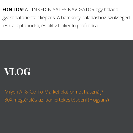
FONTOS!
A LINKEDIN SALES NAVIGATOR egy haladó,
gyakorlatorientált képzés. A hatékony haladáshoz szükséged
lesz a laptopodra, és aktív LinkedIn profilodra.
VLOG
Milyen AI & Go To Market platformot használj?
30X megtérülés az ipari értékesítésben! (Hogyan?)