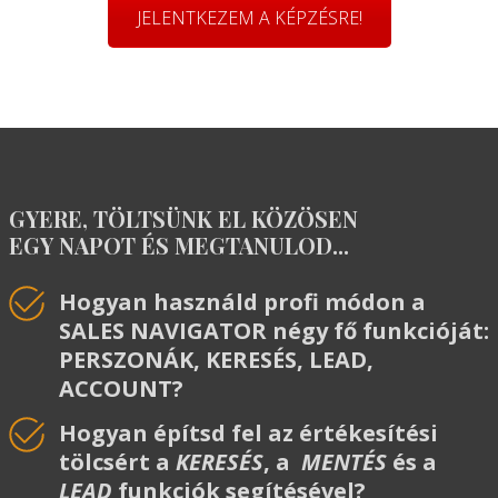
JELENTKEZEM A KÉPZÉSRE!
GYERE, TÖLTSÜNK EL KÖZÖSEN
EGY NAPOT ÉS MEGTANULOD...
Hogyan használd profi módon a
SALES NAVIGATOR négy fő funkcióját:
PERSZONÁK, KERESÉS, LEAD,
ACCOUNT?
Hogyan építsd fel az értékesítési
tölcsért a
KERESÉS
, a
MENTÉS
és a
LEAD
funkciók
segítésével?