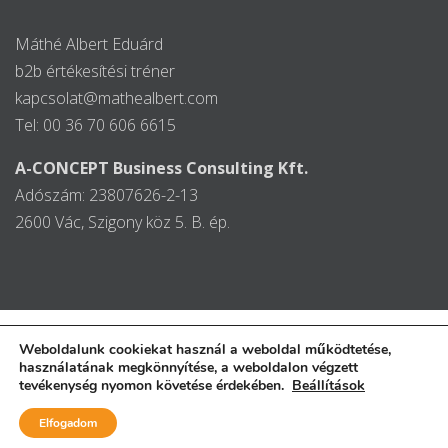
Máthé Albert Eduárd
b2b értékesítési tréner
kapcsolat@mathealbert.com
Tel: 00 36 70 606 6615
A-CONCEPT Business Consulting Kft.
Adószám: 23807626-2-13
2600 Vác, Szigony köz 5. B. ép.
Weboldalunk cookiekat használ a weboldal működtetése,
használatának megkönnyítése, a weboldalon végzett
tevékenység nyomon követése érdekében.
Beállítások
© 2015 | A-Concept Business Consulting Kft.
op
Elfogadom