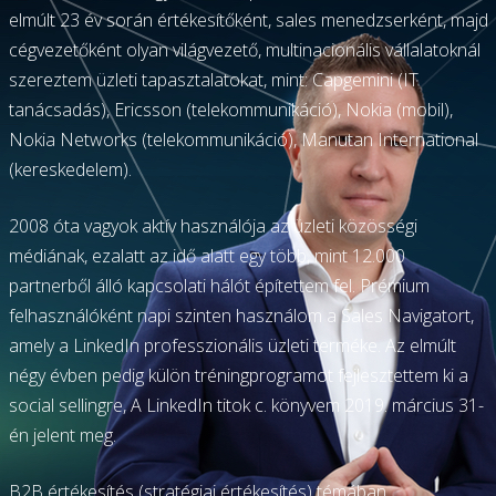
elmúlt 23 év során értékesítőként, sales menedzserként, majd
cégvezetőként olyan világvezető, multinacionális vállalatoknál
szereztem üzleti tapasztalatokat, mint: Capgemini (IT
tanácsadás), Ericsson (telekommunikáció), Nokia (mobil),
Nokia Networks (telekommunikáció), Manutan International
(kereskedelem).
2008 óta vagyok aktív használója az üzleti közösségi
médiának, ezalatt az idő alatt egy több, mint 12.000
partnerből álló kapcsolati hálót építettem fel. Prémium
felhasználóként napi szinten használom a Sales Navigatort,
amely a LinkedIn professzionális üzleti terméke. Az elmúlt
négy évben pedig külön tréningprogramot fejlesztettem ki a
social sellingre, A LinkedIn titok c. könyvem 2019. március 31-
én jelent meg.
B2B értékesítés (stratégiai értékesítés) témában