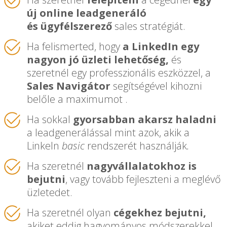
új online
leadgeneráló
és
ügyfélszerező
sales stratégiát.
Ha felismerted, hogy
a LinkedIn egy
nagyon jó üzleti lehetőség,
és
szeretnél egy professzionális eszközzel, a
Sales Navigátor
segítségével kihozni
belőle a maximumot .
Ha sokkal
gyorsabban akarsz haladni
a leadgenerálással mint azok, akik a
LinkeIn
b
asic
rendszerét használják
.
Ha szeretnél
nagyvállalatokhoz is
bejutni
, vagy tovább fejleszteni a meglévő
üzletedet.
Ha szeretnél olyan
cégekhez bejutni,
akiket eddig hagyományos módszerekkel