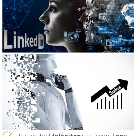
Ha szeretnél
felépíteni
a cégednél
egy