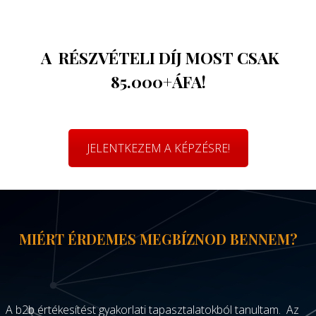
A RÉSZVÉTELI DÍJ MOST
CSAK
85.000+ÁFA!
JELENTKEZEM A KÉPZÉSRE!
MIÉRT ÉRDEMES MEGBÍZNOD BENNEM?
A b2b értékesítést gyakorlati tapasztalatokból tanultam. Az