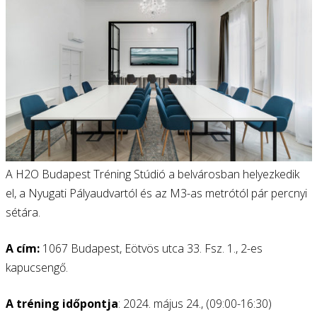
A H2O Budapest Tréning Stúdió a belvárosban helyezkedik
el, a Nyugati Pályaudvartól és az M3-as metrótól pár percnyi
sétára.
A cím:
1067 Budapest, Eötvös utca 33. Fsz. 1., 2-es
kapucsengő.
A tréning időpontja
: 2024. május 24., (09:00-16:30)