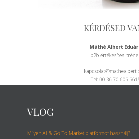
KÉRDÉSED VA
Máthé Albert Eduár
b2b értékesítési tréne
kapcsolat@mathealbert
Tel: 00 36 70 606 661
VLOG
Milyen AI & Go To Market platformot használj?