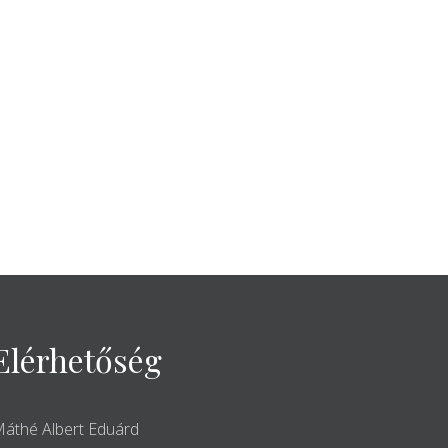
Elérhetőség
áthé Albert Eduárd