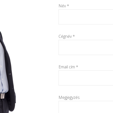
Név *
Cégnév *
Email cím *
Megjegyzés