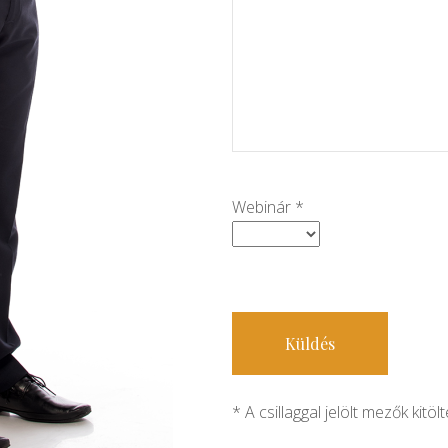
Webinár *
* A csillaggal jelölt mezők kitöl