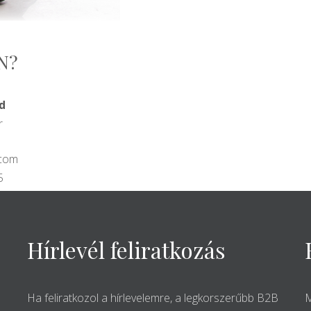
N?
d
r
.com
5
Hírlevél feliratkozás
Ha feliratkozol a hírlevelemre, a legkorszerűbb B2B
M