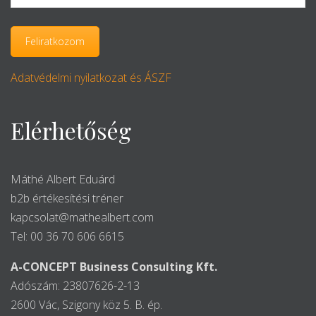
Adatvédelmi nyilatkozat és ÁSZF
Elérhetőség
Máthé Albert Eduárd
b2b értékesítési tréner
kapcsolat@mathealbert.com
Tel: 00 36 70 606 6615
A-CONCEPT Business Consulting Kft.
Adószám: 23807626-2-13
2600 Vác, Szigony köz 5. B. ép.