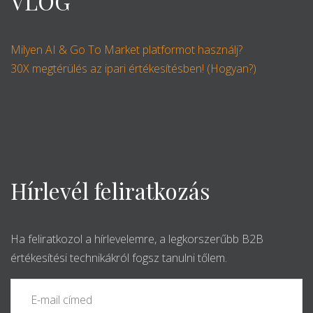
VLOG
Milyen AI & Go To Market platformot használj?
30X megtérülés az ipari értékesítésben! (Hogyan?)
Hírlevél feliratkozás
Ha feliratkozol a hírlevelemre, a legkorszerűbb B2B
értékesítési technikákról fogsz tanulni tőlem.