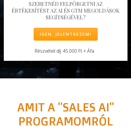
SZERETNÉD FELPÖRGETNI AZ
ÉRTÉKESÍTÉST AZ AI ÉS GTM MEGOLDÁSOK
SEGÍTSÉGÉVEL?
IGEN, JELENTKEZEM!
Részvételi díj: 45.000 Ft + Áfa
AMIT A "SALES AI"
PROGRAMOMRÓL