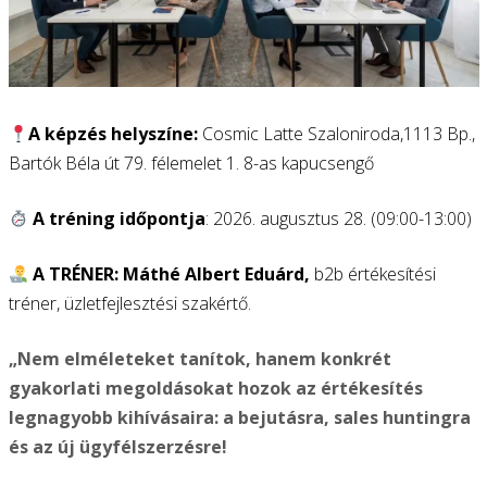
A képzés helyszíne:
Cosmic Latte Szaloniroda,1113 Bp.,
Bartók Béla út 79. félemelet 1. 8-as kapucsengő
A tréning időpontja
: 2026. augusztus 28. (09:00-13:00)
A TRÉNER: Máthé Albert Eduárd,
b2b értékesítési
tréner,
üzletfejlesztési
szakértő.
„Nem elméleteket tanítok, hanem konkrét
gyakorlati megoldásokat hozok az értékesítés
legnagyobb kihívásaira: a bejutásra, sales huntingra
és az új ügyfélszerzésre!