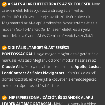
A SALES AI ARCHITEKTÚRA ÉS AZ 5X TÖLCSÉR
. Nem
csak elmélet: felvázoljuk azt a stratégiát, amivel az
értékesítési tölcséred tetejét az ötszörösére növeljük.
Megismered az AI-alapú értékesítés ökoszisztémáját és a
modern Go-To-Market (GTM) szemléletet, és a nyelvi
modellek pl. a Claude AI és Gemini mélyebb használatát.
DIGITÁLIS „TARGETÁLÁS” SEBÉSZI
PONTOSSÁGGAL
.Hagyd magad mögött a találgatást és a
manuális kutatást! Megtanulod profi módon használni az
Claude AI-t
, és olyan platformokat mint az
Apollo, Lusha,
LeadContact és
Sales Navigatort.
Kiszűrjük a valódi
döntéshozókat, és kinyerjük a közvetlen elérhetőségeiket,
miközben tűpontos listákat építünk.
„
HIPERPERSZONALIZÁCIÓ”, ÉS SZÁNDÉK ALAPÚ
LEADEK AI TÁMOGATÁSSAL.
Kihívásaid vannak a hideg