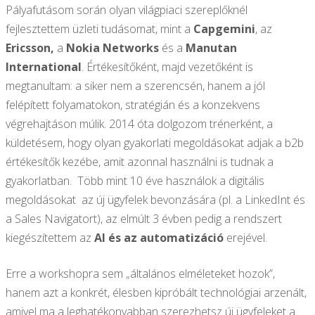
Pályafutásom során olyan világpiaci szereplőknél
fejlesztettem üzleti tudásomat, mint a
Capgemini
, az
Ericsson,
a
Nokia Networks
és a
Manutan
International
. Értékesítőként, majd vezetőként is
megtanultam: a siker nem a szerencsén, hanem a jól
felépített folyamatokon, stratégián és a konzekvens
végrehajtáson múlik. 2014 óta dolgozom trénerként, a
küldetésem, hogy olyan gyakorlati megoldásokat adjak a b2b
értékesítők kezébe, amit azonnal használni is tudnak a
gyakorlatban. Több mint 10 éve használok a digitális
megoldásokat az új ügyfelek bevonzására (pl. a LinkedInt és
a Sales Navigatort), az elmúlt 3 évben pedig a rendszert
kiegészítettem az
AI és az automatizáció
erejével.
Erre a workshopra sem „általános elméleteket hozok”,
hanem azt a konkrét, élesben kipróbált technológiai arzenált,
amivel ma a leghatékonyabban szerezhetsz új ügyfeleket a