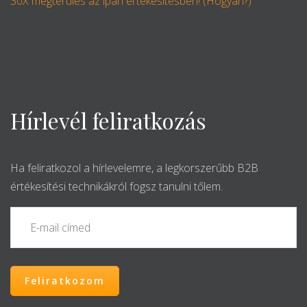
30X megtérülés az ipari értékesítésben! (Hogyan?)
Hírlevél feliratkozás
Ha feliratkozol a hírlevelemre, a legkorszerűbb B2B
értékesítési technikákról fogsz tanulni tőlem.