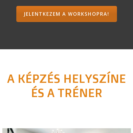
JELENTKEZEM A WORKSHOPRA!
A KÉPZÉS HELYSZÍNE
ÉS A TRÉNER