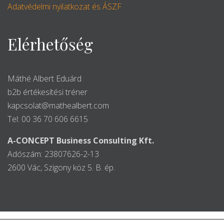
Adatvédelmi nyilatkozat és ÁSZF
Elérhetőség
Máthé Albert Eduárd
b2b értékesítési tréner
kapcsolat@mathealbert.com
Tel: 00 36 70 606 6615
A-CONCEPT Business Consulting Kft.
Adószám: 23807626-2-13
2600 Vác, Szigony köz 5. B. ép.