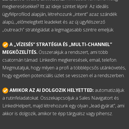
megkeresésekkel? Itt az ideje szintet lépni! Az ideális
ügyfélprofilod alapján, létrehozunk „intent” azaz szándék
alapú, „előmelegített leadeket és az új ügyfélszerző
„outreach” stratégiádat a legmagasabb szintre emeljük.
A „VÍZESÉS” STRATÉGIA ÉS „MULTI-CHANNEL”
MEGKÖZELÍTÉS.
Összerakjuk a rendszert, ami több
csatornán támad: LinkedIn megkeresések, email, telefon.
Megmutatjuk, hogy milyen a profi a többlépcsős utánkövetés,
hogy egyetlen potenciális üzlet se vesszen el a rendszerben.
AMIKOR AZ AI DOLGOZIK HELYETTED:
automatizáljuk
a rutinfeladatokat. Összekapcsoljuk a Sales Navigatort és
LinkedHelpert, majd létrehozunk egy olyan „lead-gyárat”, ami
akkor is dolgozik, amikor te épp tárgyalsz vagy pihensz.