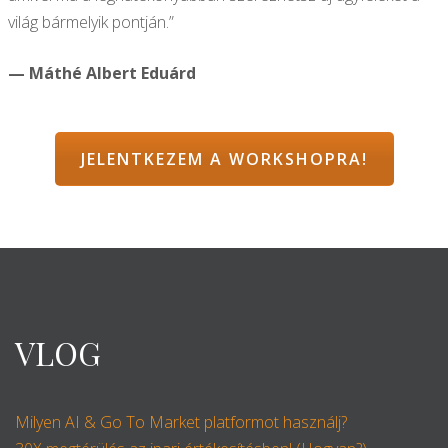
világ bármelyik pontján.”
— Máthé Albert Eduárd
JELENTKEZEM A WORKSHOPRA!
VLOG
Milyen AI & Go To Market platformot használj?