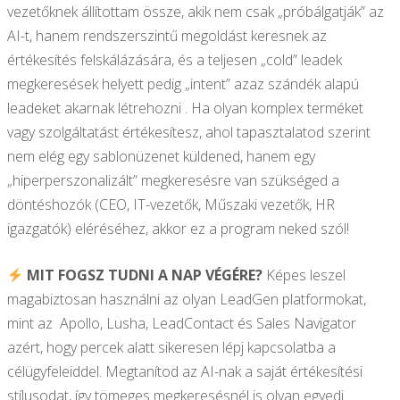
vezetőknek állítottam össze, akik nem csak „próbálgatják” az
AI-t, hanem rendszerszintű megoldást keresnek az
értékesítés felskálázására, és a teljesen „cold” leadek
megkeresések helyett pedig „intent” azaz szándék alapú
leadeket akarnak létrehozni . Ha olyan komplex terméket
vagy szolgáltatást értékesítesz, ahol tapasztalatod szerint
nem elég egy sablonüzenet küldened, hanem egy
„hiperperszonalizált” megkeresésre van szükséged a
döntéshozók (CEO, IT-vezetők, Műszaki vezetők, HR
igazgatók) eléréséhez, akkor ez a program neked szól!
MIT FOGSZ TUDNI A NAP VÉGÉRE?
Képes leszel
magabiztosan használni az olyan LeadGen platformokat,
mint az Apollo, Lusha, LeadContact és Sales Navigator
azért, hogy percek alatt sikeresen lépj kapcsolatba a
célügyfeleiddel. Megtanítod az AI-nak a saját értékesítési
stílusodat, így tömeges megkeresésnél is olyan egyedi