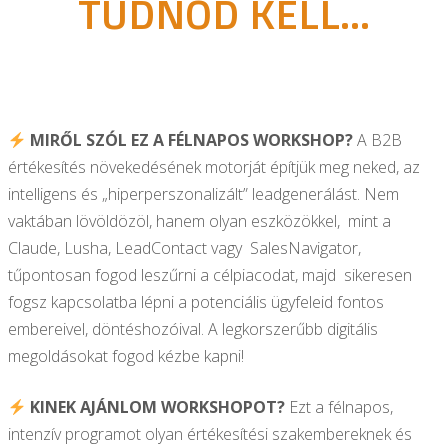
TUDNOD KELL...
MIRŐL SZÓL EZ A FÉLNAPOS WORKSHOP?
A B2B
értékesítés növekedésének motorját építjük meg neked, az
intelligens és „hiperperszonalizált” leadgenerálást. Nem
vaktában lövöldözöl, hanem olyan eszközökkel, mint a
Claude, Lusha, LeadContact vagy SalesNavigator,
tűpontosan fogod leszűrni a célpiacodat, majd sikeresen
fogsz kapcsolatba lépni a potenciális ügyfeleid fontos
embereivel, döntéshozóival. A legkorszerűbb digitális
megoldásokat fogod kézbe kapni!
KINEK AJÁNLOM WORKSHOPOT?
Ezt a félnapos,
intenzív programot olyan értékesítési szakembereknek és