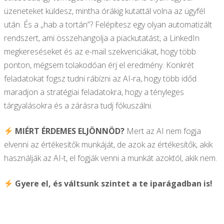
üzeneteket küldesz, mintha órákig kutattál volna az ügyfél
után. És a „hab a tortán”? Felépítesz egy olyan automatizált
rendszert, ami összehangolja a piackutatást, a LinkedIn
megkereséseket és az e-mail szekvenciákat, hogy több
ponton, mégsem tolakodóan érj el eredmény. Konkrét
feladatokat fogsz tudni rábízni az AI-ra, hogy több időd
maradjon a stratégiai feladatokra, hogy a tényleges
tárgyalásokra és a zárásra tudj fókuszálni.
MIÉRT ÉRDEMES ELJÖNNÖD?
Mert az AI nem fogja
elvenni az értékesítők munkáját, de azok az értékesítők, akik
használják az AI-t, el fogják venni a munkát azoktól, akik nem.
Gyere el, és váltsunk szintet a te iparágadban is!