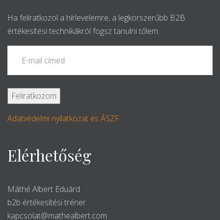
Ha feliratkozol a hírlevelemre, a legkorszerűbb B2B
értékesítési technikákról fogsz tanulni tőlem.
Adatvédelmi nyilatkozat és ÁSZF
Elérhetőség
Máthé Albert Eduárd
b2b értékesítési tréner
kapcsolat@mathealbert.com