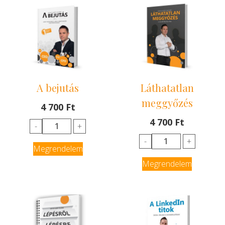
A bejutás
Láthatatlan
meggyőzés
4 700
Ft
4 700
Ft
A
-
+
bejutás
Láthatatlan
-
+
Megrendelem
mennyiség
meggyőzés
Megrendelem
mennyiség